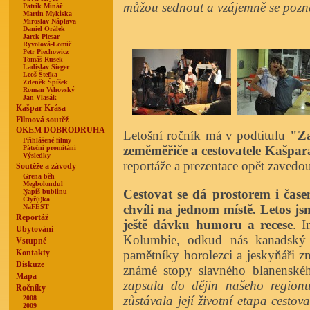
můžou sednout a vzájemně se pozn
Patrik Minář
Martin Mykiska
Miroslav Náplava
Daniel Orálek
Jarek Plesar
Ryvolová-Lomič
Petr Piechowicz
Tomáš Rusek
Ladislav Sieger
Leoš Štefka
Zdeněk Špíšek
Roman Vehovský
Jan Vlasák
Kašpar Krása
Filmová soutěž
OKEM DOBRODRUHA
Letošní ročník má v podtitulu
"Za
Přihlášené filmy
zeměměřiče a cestovatele Kašpa
Páteční promítání
Výsledky
reportáže a prezentace opět zavedo
Soutěže a závody
Grena běh
Megbolondul
Cestovat se dá prostorem i čase
Napiš bublinu
Čtyř(i)ka
chvíli na jednom místě. Letos js
NaFEST
Reportáž
ještě dávku humoru a recese
. I
Ubytování
Kolumbie, odkud nás
kanadský
Vstupné
pamětníky horolezci a jeskyňáři 
Kontakty
Diskuze
známé stopy slavného blanensk
Mapa
zapsala do dějin našeho regio
Ročníky
zůstávala její životní etapa cestov
2008
2009