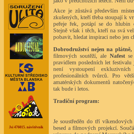
jako v předchozích létech. Není d
Akce je zůstává především mís
zkušených, kteří třeba stoupají k 
peřeje řek, potápí se do hlubin 
Stejně však i těch, kteří na svá ve
pobavit, hledat inspiraci nebo jen ch
Dobrodružství nejen na plátně, a
filmových soutěží, ale
Nafest
se 
pravidlem posledních let festival
není vystoupení exkluzivníc
profesionálních tvůrců. Pro vě
amatérských dokumentů natočenýc
tak bude i letos.
Tradiční program:
Je soustředěn do tří víkendových
besed a filmových projekcí. Součá
Jsi 476015. návštěvník