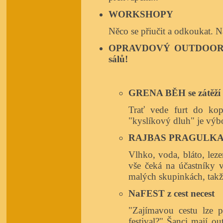
WORKSHOPY
Něco se přiučit a odkoukat. Na 
OPRAVDOVÝ OUTDOOR - pr
sálů!
GRENA BĚH se zátěží
Trať vede furt do ko
"kyslíkový dluh" je výbo
RAJBAS PRAGULKA d
Vlhko, voda, bláto, leze
vše čeká na účastníky 
malých skupinkách, takž
NaFEST z cest necest
"Zajímavou cestu lze p
festival?" Šanci mají ou