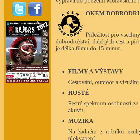
výprava do podzemí Moravského k
OKEM DOBRODR
Příležitost pro všechn
dobrodružství, dalekých cest a pří
je délka filmu do 15 minut.
FILMY A VÝSTAVY
Cestování, outdoor a vizuální
HOSTÉ
Pestré spektrum osobností ze
aktivit.
MUZIKA
Na žadném z ročníků nechyb
překvapení...