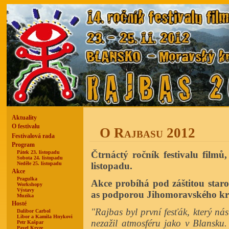
Aktuality
O festivalu
O Rajbasu 2012
Festivalová rada
Program
Pátek 23. listopadu
Čtrnáctý ročník festivalu filmů
Sobota 24. listopadu
Neděle 25. listopadu
listopadu.
Akce
Pragulka
Akce probíhá pod záštitou star
Workshopy
Výstavy
as podporou Jihomoravského kr
Muzika
Hosté
"Rajbas byl první fesťák, který ná
Dalibor Carbol
Libor a Kamila Hnykovi
nezažil atmosféru jako v Blansku. 
Petr Kašpar
Pavel Kryze