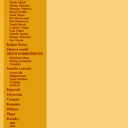
Patrik Minář
Martin Mykiska
Miroslav Náplava
Daniel Orálek
Jarek Plesar
Ryvolová-Lomič
Petr Piechowicz
Tomáš Rusek
Ladislav Sieger
Leoš Štefka
Zdeněk Špíšek
Roman Vehovský
Jan Vlasák
Kašpar Krása
Filmová soutěž
OKEM DOBRODRUHA
Přihlášené filmy
Páteční promítání
Výsledky
Soutěže a závody
Grena běh
Megbolondul
Napiš bublinu
Čtyř(i)ka
NaFEST
Reportáž
Ubytování
Vstupné
Kontakty
Diskuze
Mapa
Ročníky
2008
2009