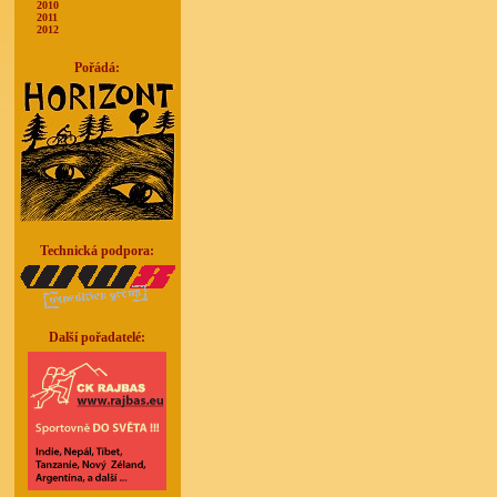
2010
2011
2012
Pořádá:
Technická podpora:
Další pořadatelé: