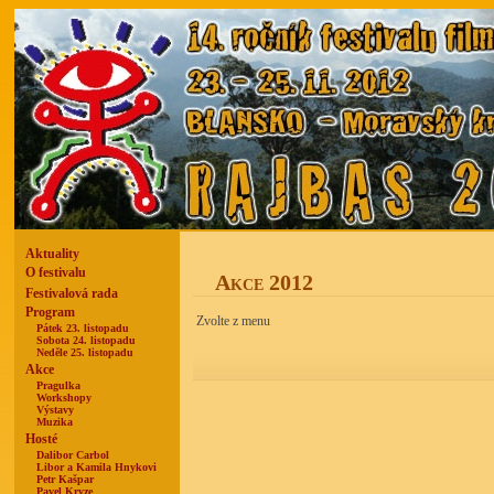
Aktuality
O festivalu
Akce 2012
Festivalová rada
Program
Zvolte z menu
Pátek 23. listopadu
Sobota 24. listopadu
Neděle 25. listopadu
Akce
Pragulka
Workshopy
Výstavy
Muzika
Hosté
Dalibor Carbol
Libor a Kamila Hnykovi
Petr Kašpar
Pavel Kryze