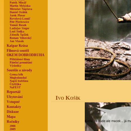
Patrik Minář
Martin Mykiska
Miroslav Náplava
Daniel Orálek
Jarek Plesar
Ryvolová-Lomič
Petr Piechowicz
Tomáš Rusek
Ladislav Sieger
Leoš Štefka
Zdeněk Špíšek
Roman Vehovský
Jan Vlasák
Kašpar Krása
Filmová soutěž
OKEM DOBRODRUHA
Přihlášené filmy
Páteční promítání
Výsledky
Soutěže a závody
Grena běh
Megbolondul
Napiš bublinu
Čtyř(i)ka
NaFEST
Reportáž
Ivo Košík
Ubytování
Vstupné
Kontakty
Diskuze
Mapa
Ročníky
2008
2009