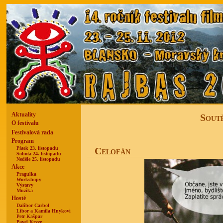
Aktuality
Soutě
O festivalu
Festivalová rada
Program
Pátek 23. listopadu
Celofán
Sobota 24. listopadu
Neděle 25. listopadu
Akce
Pragulka
Workshopy
Výstavy
Muzika
Hosté
Dalibor Carbol
Libor a Kamila Hnykovi
Petr Kašpar
Pavel Kryze