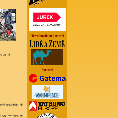
Hlavní mediální partneři
jsou lvi.
Partneři
aví netradičně, ale
 První dvě akce má