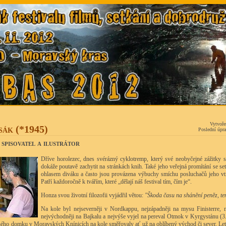
Vytvoře
sák (*1945)
Poslední úpra
spisovatel a ilustrátor
Dříve horolezec, dnes svérázný cyklotremp, který své neobyčejné zážitky 
dokáže poutavě zachytit na stránkách knih. Také jeho veřejná promítání se se
ohlasem diváku a často jsou provázena výbuchy smíchu posluchačů jeho v
Patří každoročně k tvářím, které „dělají náš festival tím, čím je“.
Honza svou životní filozofii vyjádřil větou:
"Škoda času na shánění peněz, ten 
Na kole byl nejseverněji v Nordkappu, nejzápadněji na mysu Finisterre, ne
nejvýchodněji na Bajkalu a nejvýše vyjel na pereval Otmok v Kyrgystánu (3
ého domku v Moravských Knínicích na kole směřovaly ať už na oblíbený východ či sever. Let