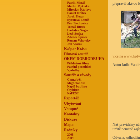
Patrik Minář
přepravil také do 
Martin Mykiska
Miroslav Náplava
Daniel Orálek
Jarek Plesar
Ryvolová-Lomič
Petr Piechowicz
Tomáš Rusek
Ladislav Sieger
Leoš Štefka
Zdeněk Špíšek
Roman Vehovský
Jan Vlasák
Kašpar Krása
Filmová soutěž
více na www.hedva
OKEM DOBRODRUHA
Přihlášené filmy
Autor knih: Vandry
Páteční promítání
Výsledky
Soutěže a závody
Grena běh
Megbolondul
Napiš bublinu
Čtyř(i)ka
NaFEST
Reportáž
Ubytování
Vstupné
Kontakty
Diskuze
Náš pravidelný úča
Mapa
určitě neméně zaj
Ročníky
2008
Odvaha, odhodlání
2009