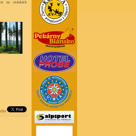
at na stránkách
dílet