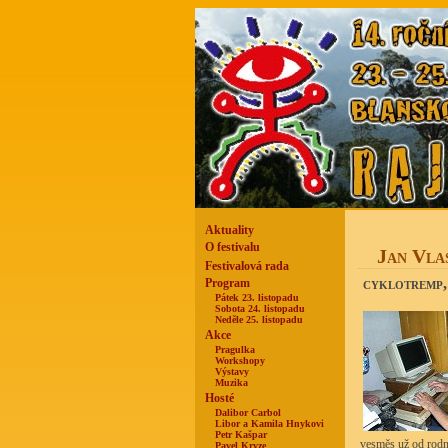
Aktuality
O festivalu
Jan Vla
Festivalová rada
cyklotremp, 
Program
Pátek 23. listopadu
Sobota 24. listopadu
Neděle 25. listopadu
Akce
Pragulka
Workshopy
Výstavy
Muzika
Hosté
Dalibor Carbol
Libor a Kamila Hnykovi
Petr Kašpar
vesměs už od rodn
Pavel Kryze