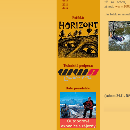
2010
již za sebou, 
2011
závodu
www.1000
2012
Pár fotek ze závod
Pořádá:
Technická podpora:
Další pořadatelé:
(sobota 24.11