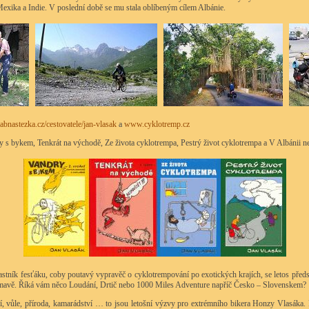
Mexika a Indie. V poslední době se mu stala oblíbeným cílem Albánie.
bnastezka.cz/cestovatele/jan-vlasak
a
www.cyklotremp.cz
 s bykem, Tenkrát na východě, Ze života cyklotrempa, Pestrý život cyklotrempa a V Albánii ne
stník fesťáku, coby poutavý vypravěč o cyklotrempování po exotických krajích, se letos předst
ímavě. Říká vám něco Loudání, Drtič nebo 1000 Miles Adventure napříč Česko – Slovenskem?
, vůle, příroda, kamarádství … to jsou letošní výzvy pro extrémního bikera Honzy Vlasáka.