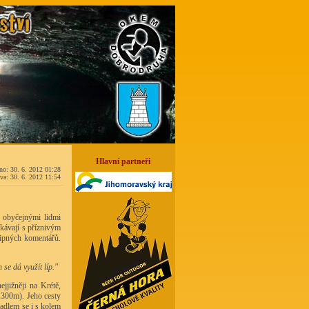
Hlavní partneři
no: 30. 6. 2012 01:28
va: 30. 6. 2012 11:54
s obyčejnými lidmi
tkávají s příznivým
tipných komentářů.
se dá využít líp."
jjižněji na Krétě,
.300m). Jeho cesty
adlem se i s kolem