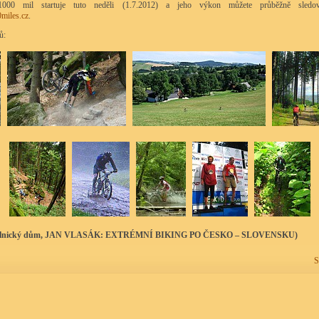
1000 mil startuje tuto neděli (1.7.2012) a jeho výkon můžete průběžně sledov
miles.cz
.
ů:
. Dělnický dům, JAN VLASÁK: EXTRÉMNÍ BIKING PO ČESKO – SLOVENSKU)
S