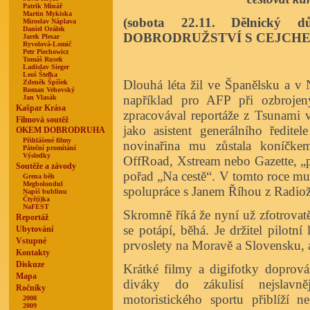
Patrik Minář
Martin Mykiska
(sobota 22.11. Dělnick
Miroslav Náplava
Daniel Orálek
DOBRODRUŽSTVÍ S CEJCHE
Jarek Plesar
Ryvolová-Lomič
Petr Piechowicz
Tomáš Rusek
Ladislav Sieger
Leoš Štefka
Dlouhá léta žil ve Španělsku a v 
Zdeněk Špíšek
Roman Vehovský
například pro AFP při ozbrojený
Jan Vlasák
Kašpar Krása
zpracovával reportáže z Tsunami 
Filmová soutěž
jako asistent generálního ředite
OKEM DOBRODRUHA
Přihlášené filmy
novinařina mu zůstala koníčke
Páteční promítání
Výsledky
OffRoad, Xstream nebo Gazette, „po
Soutěže a závody
pořad „Na cestě“. V tomto roce mu 
Grena běh
Megbolondul
spolupráce s Janem Říhou z Radiož
Napiš bublinu
Čtyř(i)ka
NaFEST
Skromně říká že nyní už zfotrovatě
Reportáž
se potápí, běhá. Je držitel pilot
Ubytování
Vstupné
prvoslety na Moravě a Slovensku, a
Kontakty
Diskuze
Krátké filmy a digifotky doprová
Mapa
diváky do zákulisí nejslavn
Ročníky
motoristického sportu přiblíží 
2008
2009