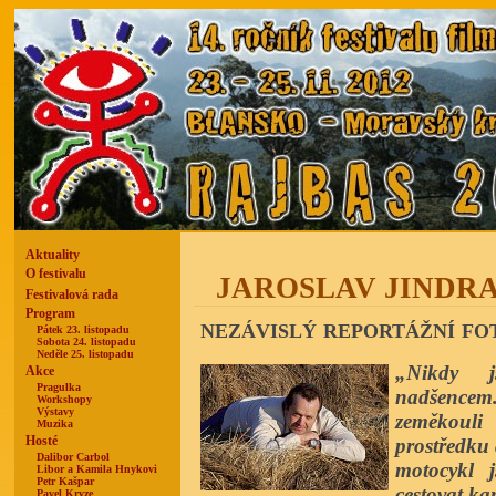
Aktuality
O festivalu
JAROSLAV JINDRA 
Festivalová rada
Program
nezávislý reportážní f
Pátek 23. listopadu
Sobota 24. listopadu
Neděle 25. listopadu
„Nikdy j
Akce
Pragulka
nadšence
Workshopy
Výstavy
zeměkouli
Muzika
Hosté
prostředku
Dalibor Carbol
motocykl
Libor a Kamila Hnykovi
Petr Kašpar
cestovat ka
Pavel Kryze