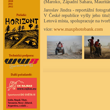
(Maroko, Západní Sahara, Mauritáni
2010
2011
2012
Jaroslav Jindra - reportážní fotogr
V České republice vyšly jeho titu
Pořádá:
Letová místa, spolupracuje na tvor
více:
www.maxphotobank.com
Technická podpora:
Další pořadatelé: