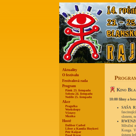
Aktuality
O festivalu
Program
Festivalová rada
Program
Kino Bla
Pátek 23. listopadu
Sobota 24. listopadu
Neděle 25. listopadu
10:00 filmy a bes
Akce
Pragulka
SAŠA 
Workshopy
fascinují
Výstavy
Muzika
slonem, n
Hosté
RWENZ
Dalibor Carbol
Měsíční n
Libor a Kamila Hnykovi
Konga. Vý
Petr Kašpar
ústupu led
Pavel Kryze