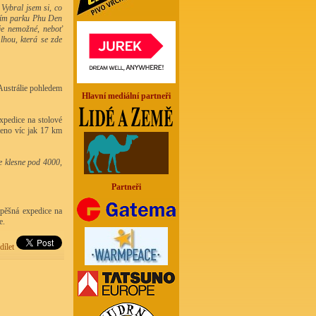
Vybral jsem si, co
dním parku Phu Den
 je nemožné, neboť
lhou, která se zde
Austrálie pohledem
Hlavní mediální partneři
xpedice na stolové
eno víc jak 17 km
e klesne pod 4000,
Partneři
spěšná expedice na
e.
dílet