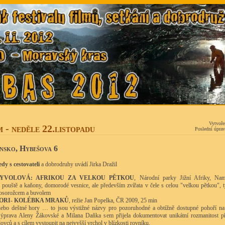
Vytvoře
 - neděle 22.listopadu
Poslední úprav
nsko, Hybešova 6
edy s cestovateli
a dobrodruhy uvádí Jirka Dražil
RYVOLOVÁ: AFRIKOU ZA VELKOU PĚTKOU
, Národní parky Jižní Afriky, Na
cí pouště a kaňony, domorodé vesnice, ale především zvířata v čele s celou "velkou pětkou", t
osorožcem a buvolem
ORI- KOLÉBKA MRAKŮ
, režie Jan Popelka, ČR 2009, 25 min
ebo deštné hory … to jsou výstižné názvy pro pozoruhodné a obtížně dostupné pohoří na
prava Aleny Žákovské a Milana Daňka sem přijela dokumentovat unikátní rozmanitost př
ovců a s cílem vystoupit na nejvyšší vrchol v blízkosti rovníku.