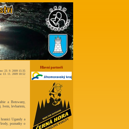
Hlavní partneři
no: 23. 9. 2009 15:35
a: 13. 11. 2009 18:52
mibie a Botswany,
j. lvem, levhartem,
 hranici Ugandy a
írody, poznatky o