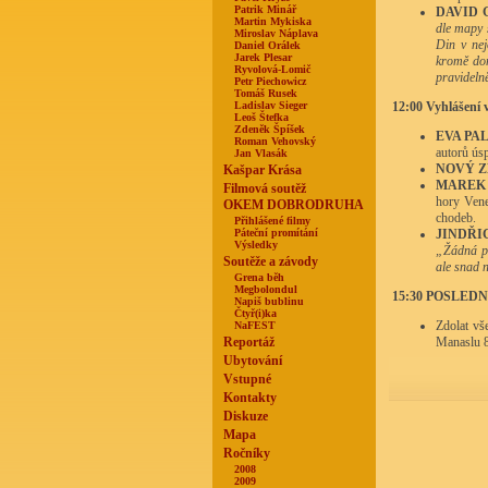
Patrik Minář
DAVID 
Martin Mykiska
dle mapy 
Miroslav Náplava
Din v nej
Daniel Orálek
Jarek Plesar
kromě dom
Ryvolová-Lomič
pravideln
Petr Piechowicz
Tomáš Rusek
Ladislav Sieger
12:00 Vyhlášení v
Leoš Štefka
Zdeněk Špíšek
EVA PA
Roman Vehovský
autorů ús
Jan Vlasák
NOVÝ Z
Kašpar Krása
MAREK 
Filmová soutěž
hory Vene
OKEM DOBRODRUHA
chodeb.
Přihlášené filmy
Páteční promítání
JINDŘI
Výsledky
„Žádná pr
Soutěže a závody
ale snad n
Grena běh
Megbolondul
15:30 POSLED
Napiš bublinu
Čtyř(i)ka
Zdolat vš
NaFEST
Reportáž
Manaslu 8
Ubytování
Vstupné
Kontakty
Diskuze
Mapa
Ročníky
2008
2009