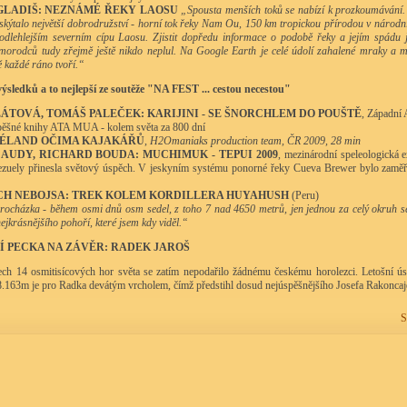
GLADIŠ: NEZNÁMÉ ŘEKY LAOSU
„Spousta menších toků se nabízí k prozkoumávání. 
skýtalo největší dobrodružství - horní tok řeky Nam Ou, 150 km tropickou přírodou v náro
odlehlejším severním cípu Laosu. Zjistit dopředu informace o podobě řeky a jejím spádu
orodců tudy zřejmě ještě nikdo neplul. Na Google Earth je celé údolí zahalené mraky a m
ě každé ráno tvoří.“
ýsledků a to nejlepší ze soutěže "NA FEST ... cestou necestou"
LÁTOVÁ, TOMÁŠ PALEČEK: KARIJINI - SE ŠNORCHLEM DO POUŠTĚ
, Západní 
pěšné knihy ATA MUA - kolem světa za 800 dní
ÉLAND OČIMA KAJAKÁŘŮ
,
H2Omaniaks production team, ČR 2009, 28 min
AUDY, RICHARD BOUDA: MUCHIMUK - TEPUI 2009
, mezinárodní speleologická e
zuely přinesla světový úspěch. V jeskyním systému ponorné řeky Cueva Brewer bylo zaměř
CH NEBOJSA: TREK KOLEM KORDILLERA HUYAHUSH
(Peru)
ocházka - během osmi dnů osm sedel, z toho 7 nad 4650 metrů, jen jednou za celý okruh s
ejkrásnějšího pohoří, které jsem kdy viděl.“
NÍ PECKA NA ZÁVĚR: RADEK JAROŠ
ech 14 osmitisícových hor světa se zatím nepodařilo žádnému českému horolezci. Letošní ú
.163m je pro Radka devátým vrcholem, čímž předstihl dosud nejúspěšnějšího Josefa Rakoncaj
S